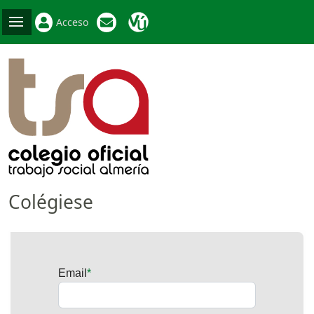
Acceso
Colégiese
Datos básicos
Datos personales
Titulaciones
Datos profesionales
Datos económicos
Email