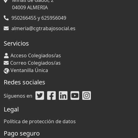
Minas de Gádor, 2
04009
ALMERIA
950266455 y 625956049
almeria@cgtrabajosocial.es
Servicios
Acceso Colegiados/as
Correo Colegiados/as
Ventanilla Única
Redes sociales
Síguenos en
Legal
Política de protección de datos
Pago seguro